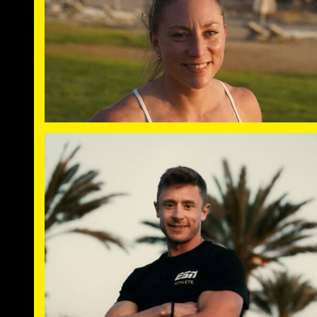
licence sports training, B-licence functional training,
licence competitive gymnasti
VIOLA OBERLÄNDE
HYROX ELI
Soccer, Functional Fitness,
Sportive Backgrou
Ski-/Inline-Races, Go-Kart, Special For
: Official Hyrox-Coach, Study Course
Qualificati
Training-Science, Athletic-Coach, Level B Soccer, Leve
Functional Fitn
Viola OberlÄnder
HYROX ELITE
Peter Schill