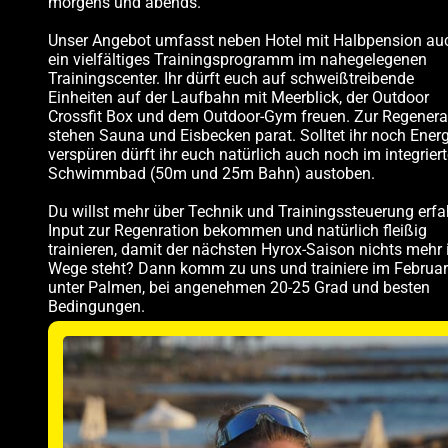
morgens und abends.
Unser Angebot umfasst neben Hotel mit Halbpension au
ein vielfältiges Trainingsprogramm im nahegelegenen
Trainingscenter. Ihr dürft euch auf schweißtreibende
Einheiten auf der Laufbahn mit Meerblick, der Outdoor
Crossfit Box und dem Outdoor-Gym freuen. Zur Regenera
stehen Sauna und Eisbecken parat. Solltet ihr noch Energ
verspüren dürft ihr euch natürlich auch noch im integrier
Schwimmbad (50m und 25m Bahn) austoben.
Du willst mehr über Technik und Trainingssteuerung erfa
Input zur Regenration bekommen und natürlich fleißig
trainieren, damit der nächsten Hyrox-Saison nichts mehr
Wege steht? Dann komm zu uns und trainiere im Februar
unter Palmen, bei angenehmen 20-25 Grad und besten
Bedingungen.
Gymnastics, Hyrox, OCR, Deka
Sportive Backgrou
(and all sorts of sports you can do on the sid
: Physiotherapist, Bachelor of Science in
Qualificati
Sports Science, MBA in Sports Management, additio
qualifications: medical training therapy, kinesiotaping,