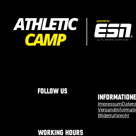
Follow us
Information
Impressum
Daten
Versandinformat
Widerrufsrecht
Working Hours