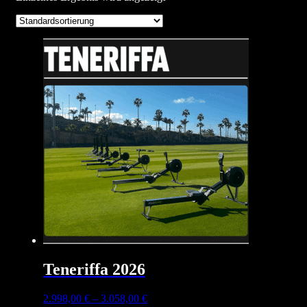
Teneriffa 2026
2.998,00
€
–
3.058,00
€